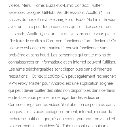
vidéos. Menu. Home; Buzz-No-Limit; Contact; Twitter;
Facebook; Google+; GitHub; WordPress.com; Apollo 13 : un
succès du box-office à télécharger sur Buzz No Limit. Si vous
avez un faible pour les productions qui sont basées sur des
faits réels, Apollo 13 est un titre qui va sans doute vous plaire.
L’histoire de ce film à Comment fonctionne TamilRockers ? Ce
site web est conçu de manière à pouvoir fonctionner sans
problème et sans heurt. Les personnes qui ont le moins de
connaissances en informatique et en internet peuvent l’utiliser.
Les films téléchargeables sont disponibles dans différentes
résolutions. HD; 720p; 1080p; On peut également rechercher:
VPN Proxy Master pour Android est une application soignée
qui peut déverrouiller des sites non disponibles dans certains
endroits et vous permettre de regarder des vidéos en
Comment regarder les vidéos YouTube non disponibles dans
son pays. in astuces, codage, comment, internet, moteur de
recherche, outil en ligne, réseau social, youtube - on 4:20 PM -
No comments. L es vidéos YouTube ne sont pas toujours